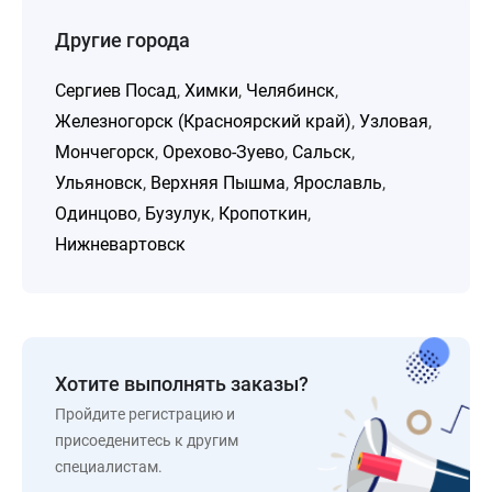
Другие города
Сергиев Посад
,
Химки
,
Челябинск
,
Железногорск (Красноярский край)
,
Узловая
,
Мончегорск
,
Орехово-Зуево
,
Сальск
,
Ульяновск
,
Верхняя Пышма
,
Ярославль
,
Одинцово
,
Бузулук
,
Кропоткин
,
Нижневартовск
Хотите выполнять заказы?
Пройдите регистрацию и
присоеденитесь к другим
специалистам.