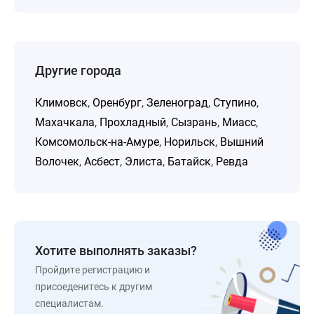
Другие города
Климовск
,
Оренбург
,
Зеленоград
,
Ступино
,
Махачкала
,
Прохладный
,
Сызрань
,
Миасс
,
Комсомольск-на-Амуре
,
Норильск
,
Вышний
Волочек
,
Асбест
,
Элиста
,
Батайск
,
Ревда
Хотите выполнять заказы?
Пройдите регистрацию и
присоеденитесь к другим
специалистам.