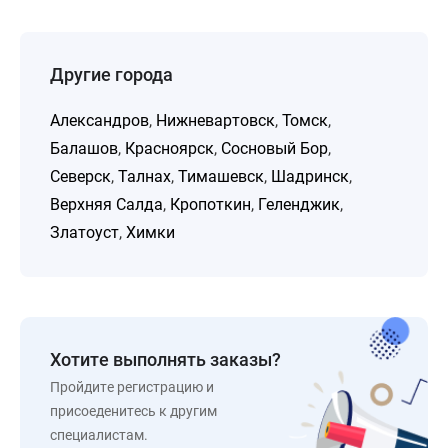
Другие города
Александров
,
Нижневартовск
,
Томск
,
Балашов
,
Красноярск
,
Сосновый Бор
,
Северск
,
Талнах
,
Тимашевск
,
Шадринск
,
Верхняя Салда
,
Кропоткин
,
Геленджик
,
Златоуст
,
Химки
Хотите выполнять заказы?
Пройдите регистрацию и
присоеденитесь к другим
специалистам.